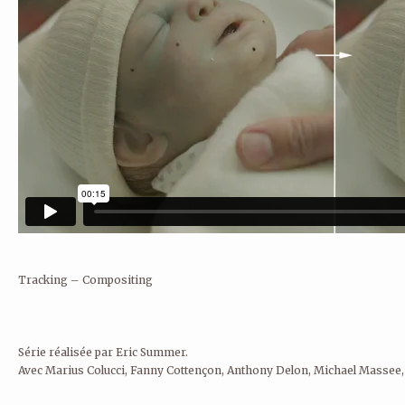
Tracking – Compositing
Série réalisée par Eric Summer.
Avec Marius Colucci, Fanny Cottençon, Anthony Delon, Michael Massee,
SHOWREELS ROOM
1INCH – TAKE CRYPTO SERIOU